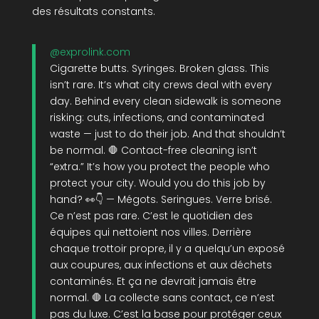
des résultats constants.
@exprolink.com
Cigarette butts. Syringes. Broken glass. This
isn’t rare. It’s what city crews deal with every
day. Behind every clean sidewalk is someone
risking: cuts, infections, and contaminated
waste — just to do their job. And that shouldn’t
be normal. 🛑 Contact-free cleaning isn’t
“extra.” It’s how you protect the people who
protect your city. Would you do this job by
hand? 👀👇 — Mégots. Seringues. Verre brisé.
Ce n’est pas rare. C’est le quotidien des
équipes qui nettoient nos villes. Derrière
chaque trottoir propre, il y a quelqu’un exposé
aux coupures, aux infections et aux déchets
contaminés. Et ça ne devrait jamais être
normal. 🛑 La collecte sans contact, ce n’est
pas du luxe. C’est la base pour protéger ceux