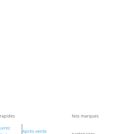
 rapides
Nos marques
uvrez
Après-vente
partenaires