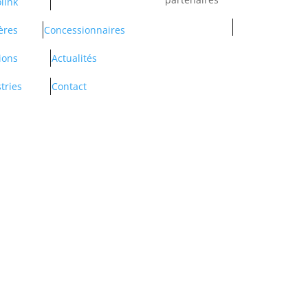
link
ères
Concessionnaires
ions
Actualités
tries
Contact