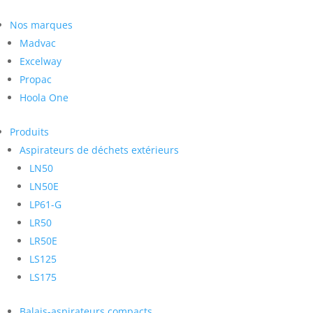
Nos marques
Madvac
Excelway
Propac
Hoola One
Produits
Aspirateurs de déchets extérieurs
LN50
LN50E
LP61-G
LR50
LR50E
LS125
LS175
Balais-aspirateurs compacts